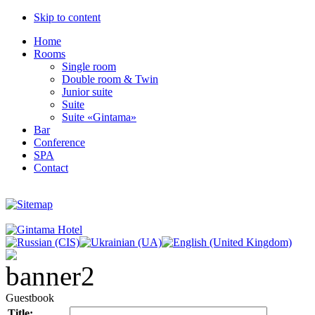
Skip to content
Home
Rooms
Single room
Double room & Twin
Junior suite
Suite
Suite «Gintama»
Bar
Conference
SPA
Contact
Guestbook
Title: