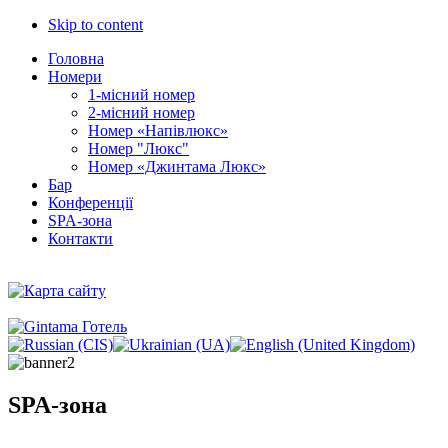
Skip to content
Головна
Номери
1-місний номер
2-місний номер
Номер «Напівлюкс»
Номер "Люкс"
Номер «Джинтама Люкс»
Бар
Конференції
SPA-зона
Контакти
SPA-зона