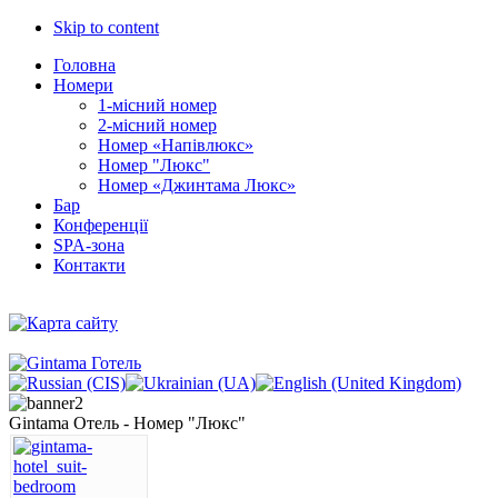
Skip to content
Головна
Номери
1-місний номер
2-місний номер
Номер «Напівлюкс»
Номер "Люкс"
Номер «Джинтама Люкс»
Бар
Конференції
SPA-зона
Контакти
Gintama Отель - Номер "Люкс"